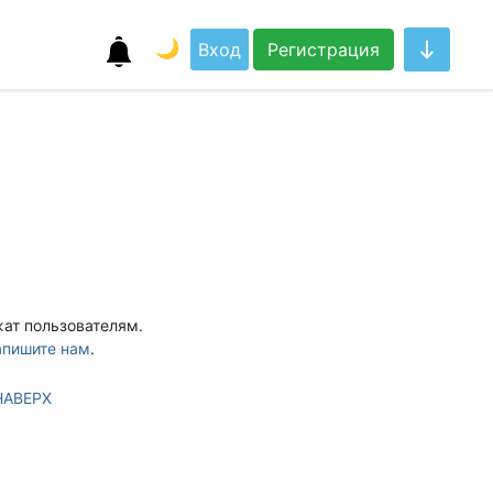
🌙
Вход
Регистрация
жат пользователям.
апишите нам
.
НАВЕРХ